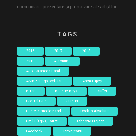
comunicare, prezentare și promovare ale artiștilor.
TAGS
2016
2017
2018
2019
Acronime
Alex Calancea Band
Alvin Youngblood Hart
Anca Lupeș
B-Ton
Beastie Boys
Buffer
Control Club
Cursuri
Danielle Nicole Band
Dock in Absolute
Emil Bîzgă Quartet
Ethnotic Project
Facebook
Fierbințeanu