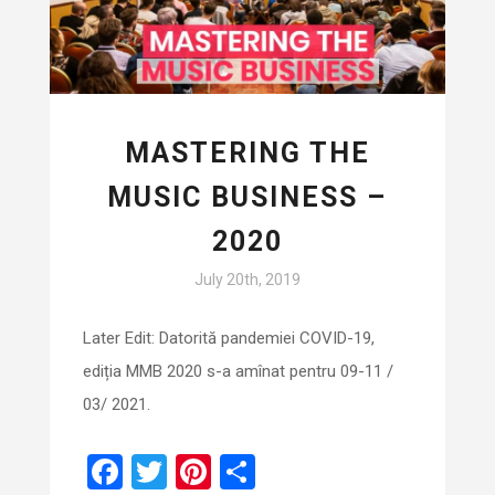
MASTERING THE
MUSIC BUSINESS –
2020
July 20th, 2019
Later Edit: Datorită pandemiei COVID-19,
ediția MMB 2020 s-a amînat pentru 09-11 /
03/ 2021.
F
T
Pi
S