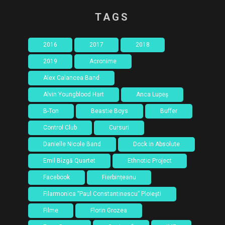
TAGS
2016
2017
2018
2019
Acronime
Alex Calancea Band
Alvin Youngblood Hart
Anca Lupeș
B-Ton
Beastie Boys
Buffer
Control Club
Cursuri
Danielle Nicole Band
Dock in Absolute
Emil Bîzgă Quartet
Ethnotic Project
Facebook
Fierbințeanu
Filarmonica ”Paul Constantinescu” Ploiești
Filme
Florin Grozea