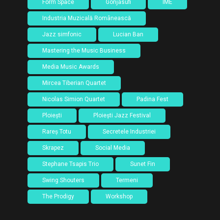
Form Space
Gonjasufi
IME
Industria Muzicală Românească
Jazz simfonic
Lucian Ban
Mastering the Music Business
Media Music Awards
Mircea Tiberian Quartet
Nicolas Simion Quartet
Padina Fest
Ploiești
Ploiești Jazz Festival
Rareș Totu
Secretele Industriei
Skrapez
Social Media
Stephane Tsapis Trio
Sunet Fin
Swing Shouters
Termeni
The Prodigy
Workshop