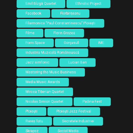
Emil Bîzgă Quartet
Ethnotic Project
Facebook
Fierbințeanu
Filarmonica ”Paul Constantinescu” Ploiești
Filme
Florin Grozea
Form Space
Gonjasufi
IME
Industria Muzicală Românească
Jazz simfonic
Lucian Ban
Mastering the Music Business
Media Music Awards
Mircea Tiberian Quartet
Nicolas Simion Quartet
Padina Fest
Ploiești
Ploiești Jazz Festival
Rareș Totu
Secretele Industriei
Skrapez
Social Media