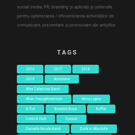
social media, PR, branding și aplicații și ustensile
pentru optimizarea / eficientizarea activităților de
comunicare, prezentare și promovare ale artiștilor.
TAGS
2016
2017
2018
2019
Acronime
Alex Calancea Band
Alvin Youngblood Hart
Anca Lupeș
B-Ton
Beastie Boys
Buffer
Control Club
Cursuri
Danielle Nicole Band
Dock in Absolute