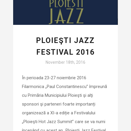
PLOIEŞTI JAZZ
FESTIVAL 2016
November 18th, 2016
În perioada 23-27 noiembrie 2016
Filarmonica „Paul Constantinescu” împreunã
cu Primãria Municipiului Ploieşti şi alţi
sponsori şi parteneri foarte importanți
organizeazã a XI-a ediție a Festivalului
„Ploieşti Hot Jazz Summit” care se va numi
íncepând cu acest an „Ploieşti Jazz Festival„.