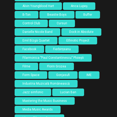
Alvin Youngblood Hart
Anca Lupeș
B-Ton
Beastie Boys
Buffer
Control Club
Cursuri
Danielle Nicole Band
Dock in Absolute
Emil Bîzgă Quartet
Ethnotic Project
Facebook
Fierbințeanu
Filarmonica ”Paul Constantinescu” Ploiești
Filme
Florin Grozea
Form Space
Gonjasufi
IME
Industria Muzicală Românească
Jazz simfonic
Lucian Ban
Mastering the Music Business
Media Music Awards