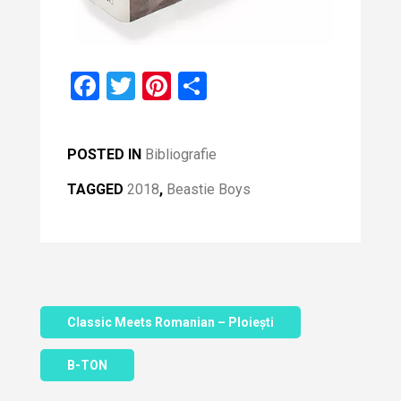
F
T
Pi
S
a
wi
nt
h
ce
tt
er
ar
POSTED IN
Bibliografie
b
er
es
e
TAGGED
2018
,
Beastie Boys
o
t
o
k
Classic Meets Romanian – Ploiești
B-TON