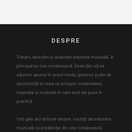
DESPRE
Tratăm, disecăm și analizăm industria muzicală. În
principal pe cea românească. Încercăm să ne
aducem aportul în acest mediu generos și plin de
oportunități în ceea ce privește creativitatea,
inspirația și modurile în care sunt ele puse în
practică.
Veți găsi aici articole despre: noutăți din industria
muzicală cu predilecție din cea românească,