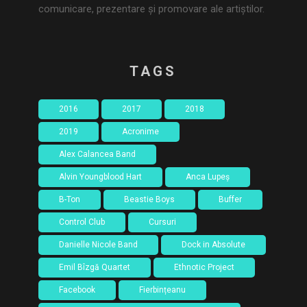
comunicare, prezentare și promovare ale artiștilor.
TAGS
2016
2017
2018
2019
Acronime
Alex Calancea Band
Alvin Youngblood Hart
Anca Lupeș
B-Ton
Beastie Boys
Buffer
Control Club
Cursuri
Danielle Nicole Band
Dock in Absolute
Emil Bîzgă Quartet
Ethnotic Project
Facebook
Fierbințeanu