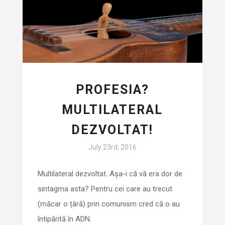
PROFESIA?
MULTILATERAL
DEZVOLTAT!
July 23rd, 2016
Multilateral dezvoltat. Așa-i că vă era dor de
sintagma asta? Pentru cei care au trecut
(măcar o țâră) prin comunism cred că o au
întipărită în ADN.