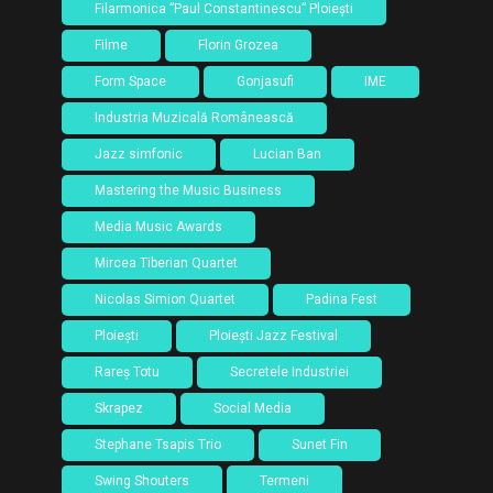
Filarmonica ”Paul Constantinescu” Ploiești
Filme
Florin Grozea
Form Space
Gonjasufi
IME
Industria Muzicală Românească
Jazz simfonic
Lucian Ban
Mastering the Music Business
Media Music Awards
Mircea Tiberian Quartet
Nicolas Simion Quartet
Padina Fest
Ploiești
Ploiești Jazz Festival
Rareș Totu
Secretele Industriei
Skrapez
Social Media
Stephane Tsapis Trio
Sunet Fin
Swing Shouters
Termeni