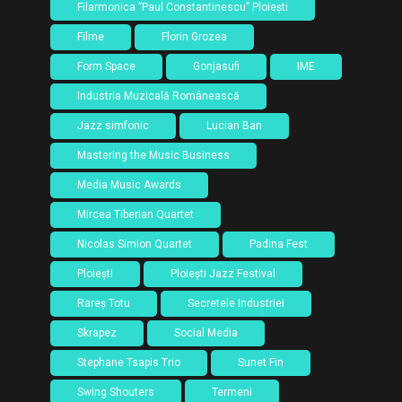
Filarmonica ”Paul Constantinescu” Ploiești
Filme
Florin Grozea
Form Space
Gonjasufi
IME
Industria Muzicală Românească
Jazz simfonic
Lucian Ban
Mastering the Music Business
Media Music Awards
Mircea Tiberian Quartet
Nicolas Simion Quartet
Padina Fest
Ploiești
Ploiești Jazz Festival
Rareș Totu
Secretele Industriei
Skrapez
Social Media
Stephane Tsapis Trio
Sunet Fin
Swing Shouters
Termeni