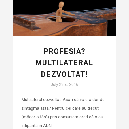
PROFESIA?
MULTILATERAL
DEZVOLTAT!
July 23rd, 2016
Multilateral dezvoltat. Așa-i că vă era dor de
sintagma asta? Pentru cei care au trecut
(măcar o țâră) prin comunism cred că o au
întipărită în ADN.