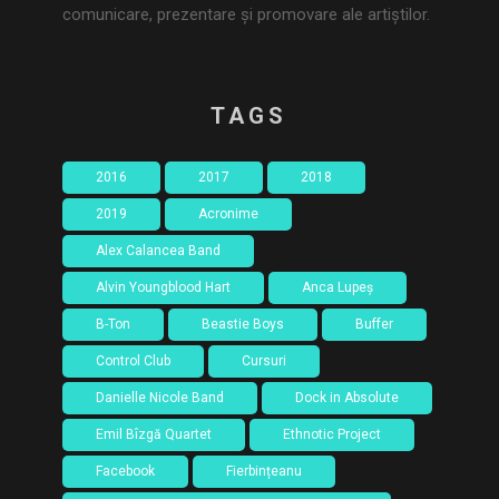
comunicare, prezentare și promovare ale artiștilor.
TAGS
2016
2017
2018
2019
Acronime
Alex Calancea Band
Alvin Youngblood Hart
Anca Lupeș
B-Ton
Beastie Boys
Buffer
Control Club
Cursuri
Danielle Nicole Band
Dock in Absolute
Emil Bîzgă Quartet
Ethnotic Project
Facebook
Fierbințeanu